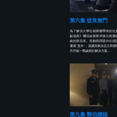
第六集 從良無門
為了解決大學生就業難帶來的社
點追踪》欄目組被要求做出相應
緒的節目來。吳鞅與阿諾外出採
遭遇“意外”，這讓吳鞅決定立即
丹丹統一戰線探討解決方案…..
第九集 鄭伯嫖娼