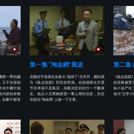
第一集 “淘金網”風波
第二集
續第一季的諷
吴鞅好不容易在加拿大“做掉了”吕丹丹，顺利成
《焦点追踪》
，又不失深刻
为《焦点追踪》栏目的导演。在连续两次月度
的吴鞅被贾
來在中國大陸
节目考核不及格后，吴鞅决定好好打一个翻身
络小说产生
視內部的有較
仗。他从小王网购假货一事上得到启发，决定
他与“文学小
，在劇中都有
在惩治“淘金网”上做一下文章。