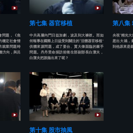
第七集 器官移植
第八集
會問題，《焦
中共高層內鬥日益加劇，波及到大褲衩。而如
央視“精光大
的穩定社會情
何報導在國際上日益受到關注的“活體器官移植”
惹出大禍，
訪就業問題時
供體來源問題，成了姜台、賈大偉面臨的棘手
到他原來是栽
調整方向，與呂
問題。丹丹受命採訪前衛生部副部長白潔夫，
白潔夫把誰拋出來了呢？
第十集 股市抽風