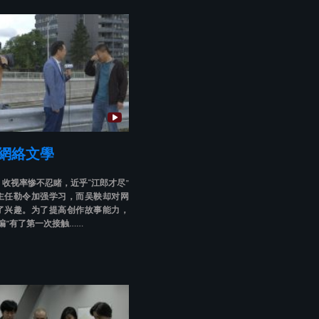
 網絡文學
收视率惨不忍睹，近乎“江郎才尽”
主任勒令加强学习，而吴鞅却对网
了兴趣。为了提高创作故事能力，
编”有了第一次接触……