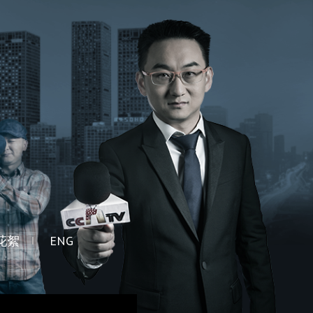
花絮
ENG