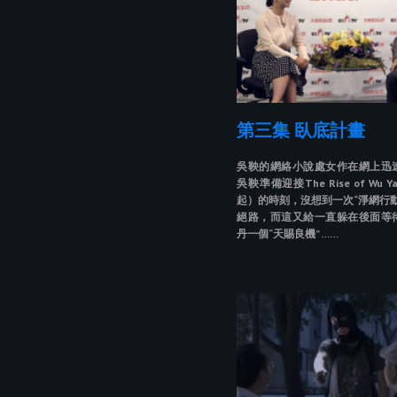
第三集 臥底計畫
吳鞅的網絡小說處女作在網上迅
吳鞅準備迎接The Rise of Wu 
起）的時刻，沒想到一次“淨網行
絕路，而這又給一直躲在後面等
丹一個“天賜良機” ……