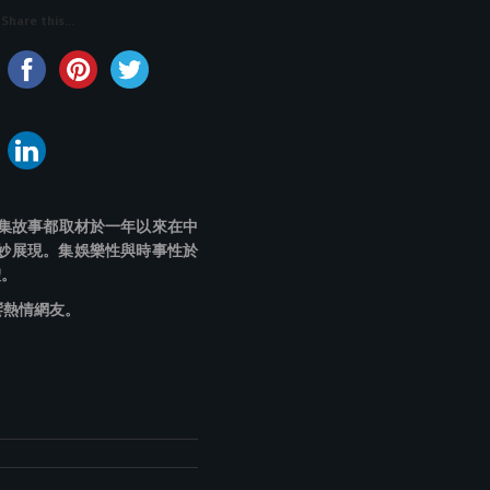
Share this...
集故事都取材於一年以來在中
妙展現。集娛樂性與時事性於
體。
饗熱情網友。