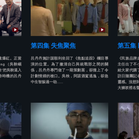
第四集 失焦聚焦
第五集
速爆紅。正當
呂丹丹施計謀順利坐回了《焦點追踪》欄目導
《民族品牌
Yang （吳鞅崛
演的位置。為了撇清自己與統戰部之間的關
主任出了不
動”把吳鞅逼入
係，呂丹丹專門做了一期策劃案，卻撞上了令
給大家代購
待時機的呂丹
計劃情婦的槍口。吳秧，阿諾酒駕逃逸，卻急
訪日隨團記
中生智躲過一劫……
靈感。沒想到
大褲衩裡名