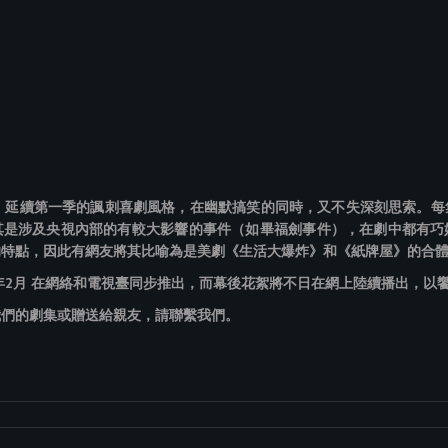
集）延續第一季的諷刺喜劇風格，在幽默搞笑的同時，又不失深刻思索。每
其是涉及央視內部的有較大影響的事件（如畢福劍事件），在劇中都有巧
的特點，因此有網友將其比喻為是美劇《生活大爆炸》和《紙牌屋》的合
6年2月 在網絡和電視臺同步推出，而幕後花絮將不日在網上陸續播出，以
我們的劇集或贈送給親友，請聯繫我們。
。